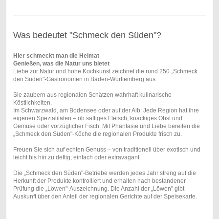
Was bedeutet "Schmeck den Süden"?
Hier schmeckt man die Heimat
Genießen, was die Natur uns bietet
Liebe zur Natur und hohe Kochkunst zeichnet die rund 250 „Schmeck
den Süden"-Gastronomen in Baden-Württemberg aus.
Sie zaubern aus regionalen Schätzen wahrhaft kulinarische
Köstlichkeiten.
Im Schwarzwald, am Bodensee oder auf der Alb: Jede Region hat ihre
eigenen Spezialitäten – ob saftiges Fleisch, knackiges Obst und
Gemüse oder vorzüglicher Fisch. Mit Phantasie und Liebe bereiten die
„Schmeck den Süden"-Köche die regionalen Produkte frisch zu.
Freuen Sie sich auf echten Genuss – von traditionell über exotisch und
leicht bis hin zu deftig, einfach oder extravagant.
Die „Schmeck den Süden"-Betriebe werden jedes Jahr streng auf die
Herkunft der Produkte kontrolliert und erhalten nach bestandener
Prüfung die „Löwen"-Auszeichnung. Die Anzahl der „Löwen" gibt
Auskunft über den Anteil der regionalen Gerichte auf der Speisekarte.